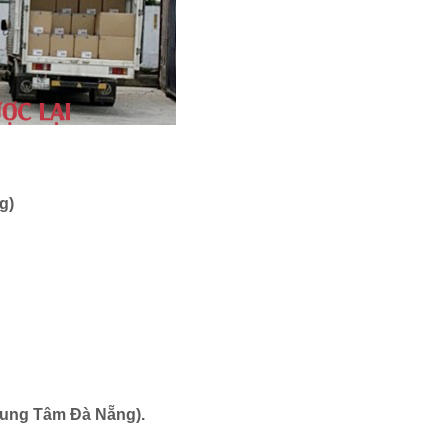
g)
Trung Tâm Đà Nẵng).