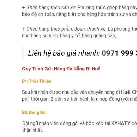
+
Ghép hàng theo sàn xe
: Phương thức ghép hàng này
bảo độ an toàn, riêng biệt cho hàng hóa tránh sự va c
+
Ghép hàng theo phần, đoạn, thành xe
: Là phương t
như hàng sự kiện, hàng y tế, hàng quảng cáo,….
Liên hệ báo giá nhanh:
097
1 999
Quy Trình Gửi Hàng Đà Nẵng Đi Huế
B1: Thỏa Thuận
Sau khi nhận được nhu cầu vận chuyển hàng đi
Huế
. C
phí, thời gian, 2 bên sẽ tiến hành làm hợp đồng (với 
B2: Đóng Gói
Đội ngũ nhân viên đóng gói và bốc xếp tại
KYHATY
có
thận nhất.