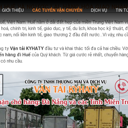
I HUẾ VÀ NGƯỢC LẠI. HÀNG HÓA GIAO NHẬ
GIỚI THIỆU
CÁC TUYẾN VẬN CHUYỂN
DỊCH VỤ
TIN T
uế, Việt Nam. Huế nằm ở dải đất hẹp của miền Trung Việt Nam và
á, chính trị, kinh tế, giáo dục, y tế, du lịch, khoa học kỹ thuật, 
ắc nam, nối liền kinh tế, giao thương 2 đầu đất nước…Vì vậy, nhu 
ng ty
Vận tải KYHATY
đầu tư và khai thác tối đa cả hai chiều. V
ển hàng đi Huế
của Quý khách. Từ giá cước rẻ nhất, chuyển hàng 
 có nhu cầu.