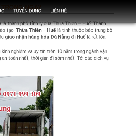
N TRONG NGÀY
ỨC
TUYỂN DỤNG
LIÊN HỆ
 là thành phố tỉnh lỵ của Thừa Thiên – Huế. Thành
đào tạo.
Thừa Thiên – Huế
là tỉnh thuộc bắc trung bộ
cầu
giao nhận hàng hóa Đà Nẵng đi Huế
là rất lớn.
ới kinh nghiệm và uy tín trên 10 năm trong ngành vận
an toàn nhất, thời gian đi sớm nhất. Tới các dịch vụ