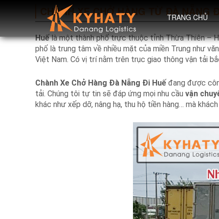
CHÀNH XE CHỞ HÀNG TỪ ĐÀ NẴNG Đ
TRANG CHỦ
Huế
là một thành phố trực thuộc tỉnh Thừa Thiên – H
phố là trung tâm về nhiều mặt của miền Trung như văn ho
Việt Nam. Có vị trí nằm trên trục giao thông vận tải b
Chành Xe Chở Hàng Đà Nẵng Đi Huế
đang được cô
tải. Chúng tôi tự tin sẽ đáp ứng mọi nhu cầu
vận chuy
khác như xếp dỡ, nâng hạ, thu hộ tiền hàng… mà khách