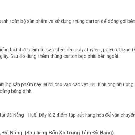
quanh toàn bộ sản phẩm và sử dụng thùng carton để đóng gói bên
iếng bọt được làm từ các chất liệu polyethylen , polyurethane 
giấy. Sau đó dùng thêm thùng carton bọc phía bên ngoài.
 những sản phẩm này lại rồi cho vào các vật liệu hình ống như ố
 bằng băng dính.
ại Đà Nẵng - Huế. Đây là 2 điểm tập kết hàng hóa để vận chuyể
Lệ, Đà Nẵng. (Sau lưng Bến Xe Trung Tâm Đà Nẵng)