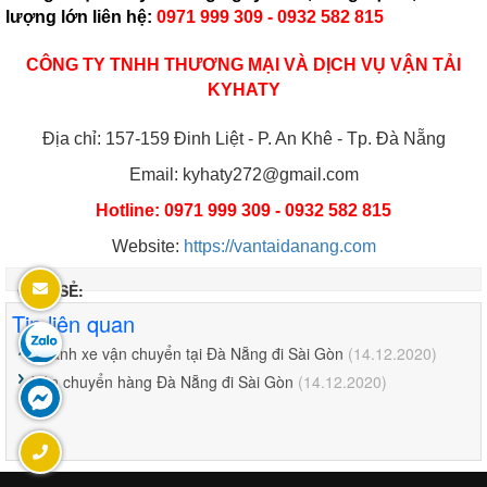
lượng lớn liên hệ:
0971 999 309 - 0932 582 815
CÔNG TY TNHH THƯƠNG MẠI VÀ DỊCH VỤ VẬN TẢI
KYHATY
Địa chỉ:
157-159 Đinh Liệt - P. An Khê - Tp. Đà Nẵng
Email: kyhaty272@gmail.com
Hotline: 0971 999 309 - 0932 582 815
Website:
https://vantaidanang.com
CHIA SẺ:
Tin liên quan
Chành xe vận chuyển tại Đà Nẵng đi Sài Gòn
(14.12.2020)
Vận chuyển hàng Đà Nẵng đi Sài Gòn
(14.12.2020)