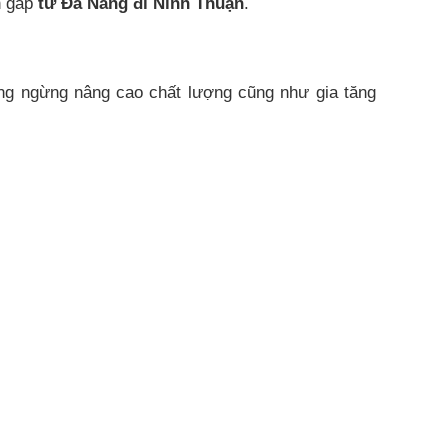
n gấp
từ Đà Nẵng đi
Ninh Thuận
.
ng ngừng nâng cao chất lượng cũng như gia tăng