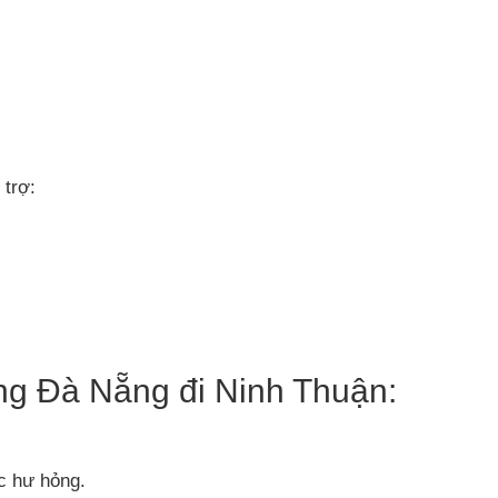
 trợ:
ng Đà Nẵng đi Ninh Thuận:
c hư hỏng.