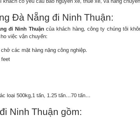
hi khách có yêu cầu bao nguyên xe, thuê xe, và hàng chuyể
ng Đà Nẵng đi Ninh Thuận:
ẵng đi
Ninh Thuận
của khách hàng, công ty chúng tôi khô
cho việc vận chuyển:
 chở các mặt hàng nặng công nghiệp.
 feet
các loại 500kg,1 tấn, 1.25 tấn…70 tấn…
đi Ninh Thuận gồm: