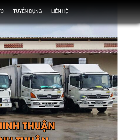
ỨC
TUYỂN DỤNG
LIÊN HỆ