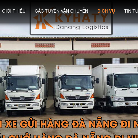
GIỚI THIỆU
CÁC TUYẾN VẬN CHUYỂN
DỊCH VỤ
TIN T