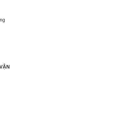
ẵng
 VẬN