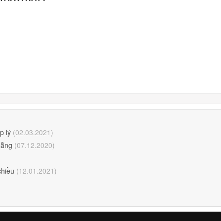
p lý
(02.03.2021)
Nẵng
(07.12.2020)
chiều
(12.01.2021)