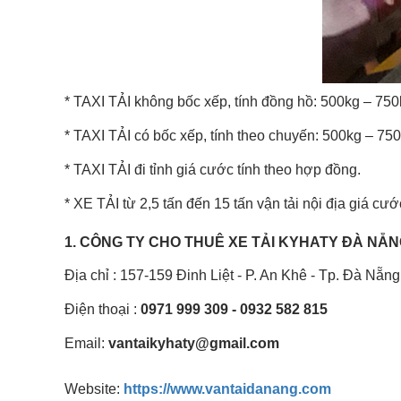
* TAXI TẢI không bốc xếp, tính đồng hồ: 500kg – 75
* TAXI TẢI có bốc xếp, tính theo chuyến: 500kg – 75
* TAXI TẢI đi tỉnh giá cước tính theo hợp đồng.
* XE TẢI từ 2,5 tấn đến 15 tấn vận tải nội địa giá cướ
1. CÔNG TY CHO THUÊ XE TẢI KYHATY ĐÀ NẴNG
Địa chỉ :
157-159 Đinh Liệt - P. An Khê - Tp. Đà Nẵng
Điện thoại :
0971 999 309 - 0932 582 815
Email:
vantaikyhaty@gmail.com
Website:
https://www.vantaidanang.com