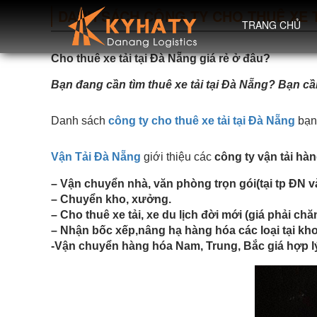
DANH SÁCH CÔNG TY CHO THUÊ XE T
TRANG CHỦ
Cho thuê xe tải tại Đà Nẵng giá rẻ ở đâu?
Bạn đang cần tìm thuê xe tải tại Đà Nẵng? Bạn
Danh sách
công ty cho thuê xe tải tại Đà Nẵng
bạn
Vận Tải Đà Nẵng
giới thiệu các
công ty vận tải hàn
– Vận chuyển nhà, văn phòng trọn gói(tại tp ĐN và
– Chuyển kho, xưởng.
– Cho thuê xe tải, xe du lịch đời mới (giá phải chă
– Nhận bốc xếp,nâng hạ hàng hóa các loại tại 
-Vận chuyển hàng hóa Nam, Trung, Bắc giá hợp lý