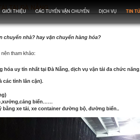
ẢI TẠI ĐÀ NẴNG
GIỚI THIỆU
CÁC TUYẾN VẬN CHUYỂN
DỊCH VỤ
TIN T
 cần chuyển nhà? hay vận chuyển hàng hóa?
 nên tham khảo:
g hóa uy tín nhất tại Đà Nẵng, dịch vụ vận tải đa chức năng
 các tỉnh lân cận).
ng)
kho,xưởng,cảng biển……
 bằng xe tải, xe container đường bộ, đường biển..